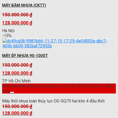
là:
128.000.000 ₫.
MÁY BĂM NHỰA (CKTT)
150.000.000
₫
Giá
128.000.000
₫
gốc
Giá
Hà Nội
là:
hiện
-15%
150.000.000 ₫.
tại
là:
128.000.000 ₫.
MÁY ÉP NHỰA 90-1000T
150.000.000
₫
Giá
128.000.000
₫
gốc
Giá
TP Hồ Chí Minh
là:
hiện
Đặt mua Máy thổi nhựa toàn thủy lực OG-SQ75 hai kìm 4 đầu
150.000.000 ₫.
tại
thổi
là:
128.000.000 ₫.
Máy thổi nhựa toàn thủy lực OG-SQ75 hai kìm 4 đầu thổi
150.000.000
₫
Giá
128.000.000
₫
gốc