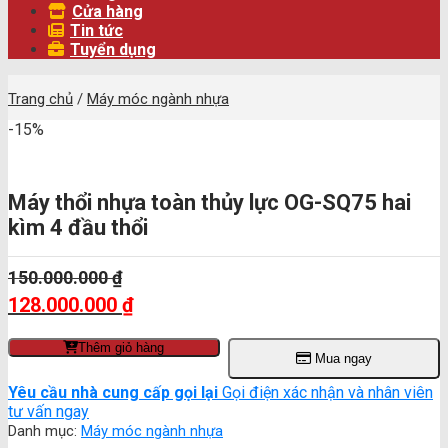
Cửa hàng
Tin tức
Tuyển dụng
Trang chủ
/
Máy móc ngành nhựa
-15%
Máy thổi nhựa toàn thủy lực OG-SQ75 hai
kìm 4 đầu thổi
150.000.000
₫
Giá
128.000.000
₫
gốc
Giá
là:
hiện
Thêm giỏ hàng
150.000.000 ₫.
Mua ngay
tại
là:
Yêu cầu nhà cung cấp gọi lại
Gọi điện xác nhận và nhân viên
128.000.000 ₫.
tư vấn ngay
Danh mục:
Máy móc ngành nhựa