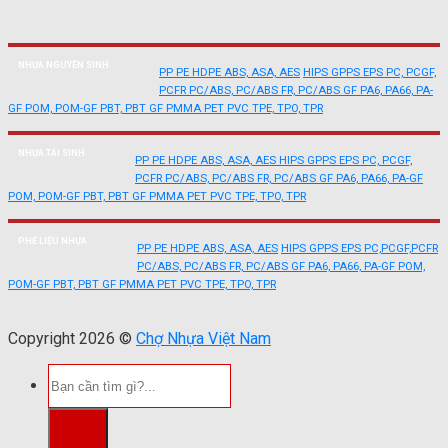
NHỰA NGUYÊN SINH
PP
PE
HDPE
ABS, ASA, AES
HIPS
GPPS
EPS
PC, PCGF,
PCFR
PC/ABS, PC/ABS FR, PC/ABS GF
PA6, PA66, PA-
GF
POM, POM-GF
PBT, PBT GF
PMMA
PET
PVC
TPE, TPO, TPR
NHỰA TÁI SINH
PP
PE
HDPE
ABS, ASA, AES
HIPS
GPPS
EPS
PC, PCGF,
PCFR
PC/ABS, PC/ABS FR, PC/ABS GF
PA6, PA66, PA-GF
POM, POM-GF
PBT, PBT GF
PMMA
PET
PVC
TPE, TPO, TPR
PHẾ LIỆU NHỰA
PP
PE
HDPE
ABS, ASA, AES
HIPS
GPPS
EPS
PC,PCGF,PCFR
PC/ABS, PC/ABS FR, PC/ABS GF
PA6, PA66, PA-GF
POM,
POM-GF
PBT, PBT GF
PMMA
PET
PVC
TPE, TPO, TPR
Copyright 2026 ©
Chợ Nhựa Việt Nam
Tìm
kiếm: