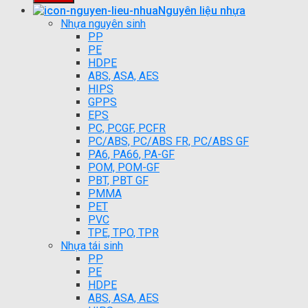
Nguyên liệu nhựa
Nhựa nguyên sinh
PP
PE
HDPE
ABS, ASA, AES
HIPS
GPPS
EPS
PC, PCGF, PCFR
PC/ABS, PC/ABS FR, PC/ABS GF
PA6, PA66, PA-GF
POM, POM-GF
PBT, PBT GF
PMMA
PET
PVC
TPE, TPO, TPR
Nhựa tái sinh
PP
PE
HDPE
ABS, ASA, AES