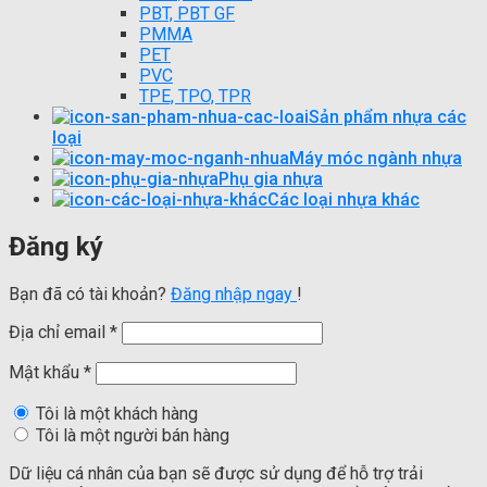
PBT, PBT GF
PMMA
PET
PVC
TPE, TPO, TPR
Sản phẩm nhựa các
loại
Máy móc ngành nhựa
Phụ gia nhựa
Các loại nhựa khác
Đăng ký
Bạn đã có tài khoản?
Đăng nhập ngay
!
Địa chỉ email
*
Mật khẩu
*
Tôi là một khách hàng
Tôi là một người bán hàng
Dữ liệu cá nhân của bạn sẽ được sử dụng để hỗ trợ trải