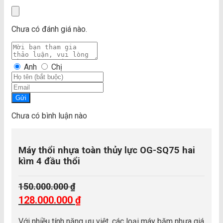
Chưa có đánh giá nào.
Anh
Chị
Gửi
Chưa có bình luận nào
Máy thổi nhựa toàn thủy lực OG-SQ75 hai
kìm 4 đầu thổi
150.000.000
₫
Giá
128.000.000
₫
gốc
Giá
là:
Với nhiều tính năng ưu việt, các loại máy băm nhựa giá
hiện