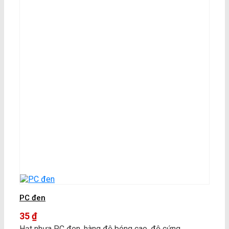
PC đen
35
₫
Hạt nhựa PC đen, hàng độ bóng cao, độ cứng