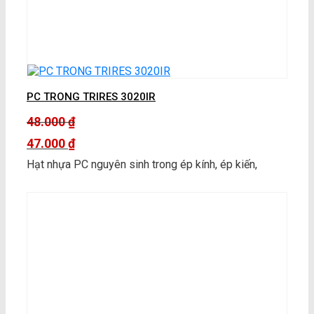
PC TRONG TRIRES 3020IR
48.000
₫
Giá
47.000
₫
gốc
Giá
Hạt nhựa PC nguyên sinh trong ép kính, ép kiến,
là:
hiện
48.000 ₫.
tại
là:
47.000 ₫.