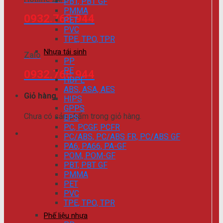
PBT, PBT GF
PMMA
0932.768.944
PET
PVC
TPE, TPO, TPR
Nhựa tái sinh
Zalo
PP
PE
0932.768.944
HDPE
ABS, ASA, AES
Giỏ hàng
HIPS
GPPS
Chưa có sản phẩm trong giỏ hàng.
EPS
PC, PCGF, PCFR
PC/ABS, PC/ABS FR, PC/ABS GF
PA6, PA66, PA-GF
POM, POM-GF
PBT, PBT GF
PMMA
PET
PVC
TPE, TPO, TPR
Phế liệu nhựa