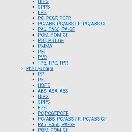
HIPS
GPPS
EPS
PC, PCGF, PCFR
PC/ABS, PC/ABS FR, PC/ABS GF
PA6, PA66, PA-GF
POM, POM-GF
PBT, PBT GF
PMMA
PET
PVC
TPE, TPO, TPR
Phế liệu nhựa
PP
PE
HDPE
ABS, ASA, AES
HIPS
GPPS
EPS
PC,PCGF,PCFR
PC/ABS, PC/ABS FR, PC/ABS GF
PA6, PA66, PA-GF
POM, POM-GF