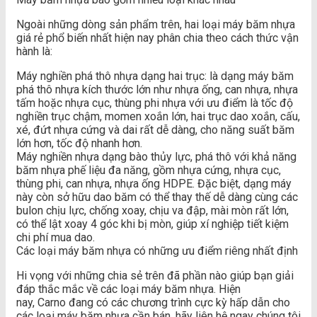
Ngoài những dòng sản phẩm trên, hai loại máy băm nhựa
giá rẻ phổ biến nhất hiện nay phân chia theo cách thức vận
hành là:
Máy nghiền phá thô nhựa dạng hai trục: là dạng máy băm
phá thô nhựa kích thước lớn như nhựa ống, can nhựa, nhựa
tấm hoặc nhựa cục, thùng phi nhựa với ưu điểm là tốc độ
nghiền trục chậm, momen xoắn lớn, hai trục dao xoắn, cấu,
xé, đứt nhựa cứng và dai rất dễ dàng, cho năng suất băm
lớn hơn, tốc độ nhanh hơn.
Máy nghiền nhựa dạng bào thủy lực, phá thô với khả năng
băm nhựa phế liệu đa năng, gồm nhựa cứng, nhựa cục,
thùng phi, can nhựa, nhựa ống HDPE. Đặc biệt, dạng máy
này còn sở hữu dao băm có thể thay thế dễ dàng cùng các
bulon chịu lực, chống xoay, chịu va đập, mài mòn rất lớn,
có thể lật xoay 4 góc khi bị mòn, giúp xí nghiệp tiết kiệm
chi phí mua dao.
Các loại máy băm nhựa có những ưu điểm riêng nhất định
Hi vọng với những chia sẻ trên đã phần nào giúp bạn giải
đáp thắc mắc về các loại máy băm nhựa. Hiện
nay, Carno đang có các chương trình cực kỳ hấp dẫn cho
các loại máy băm nhựa cần bán, hãy liên hệ ngay chúng tôi