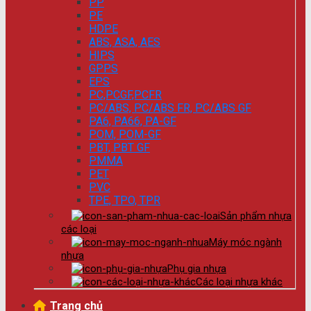
PP
PE
HDPE
ABS, ASA, AES
HIPS
GPPS
EPS
PC,PCGF,PCFR
PC/ABS, PC/ABS FR, PC/ABS GF
PA6, PA66, PA-GF
POM, POM-GF
PBT, PBT GF
PMMA
PET
PVC
TPE, TPO, TPR
Sản phẩm nhựa
các loại
Máy móc ngành
nhựa
Phụ gia nhựa
Các loại nhựa khác
Trang chủ