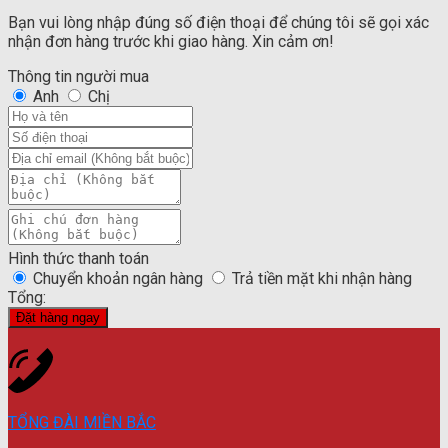
Giá
là:
Bạn vui lòng nhập đúng số điện thoại để chúng tôi sẽ gọi xác
hiện
150.000.000 ₫.
nhận đơn hàng trước khi giao hàng. Xin cảm ơn!
tại
là:
Thông tin người mua
128.000.000 ₫.
Anh
Chị
Hình thức thanh toán
Chuyển khoản ngân hàng
Trả tiền mặt khi nhận hàng
Tổng:
Đặt hàng ngay
TỔNG ĐÀI MIỀN BẮC