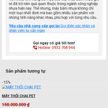
150.000.000 ₫.
rẻ đã trở nên quá quen thuộc trong ngành công nghiệp
tại
nhựa hiện nay. Thế nhưng, máy băm nhựa không chỉ
là:
một loại nhất định mà bao gồm nhiều sản phẩm với
128.000.000 ₫.
những tính năng khác nhau, phù hợp với từng nhu cầu…
Yêu cầu nhà cung cấp gọi lại
Gọi điện xác nhận và
nhân viên tư vấn ngay
Gọi ngay có giá tốt hơn!
Hotline: 0932.768.944
Sản phẩm tương tự
-15%
MÁY THỔI CHAI PET
150.000.000
₫