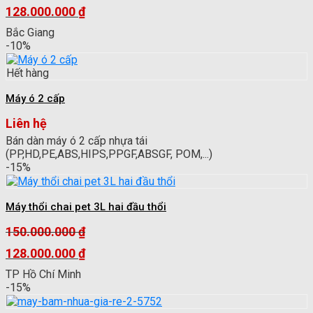
Giá
128.000.000
₫
gốc
Giá
Bắc Giang
là:
hiện
-10%
150.000.000 ₫.
tại
là:
Hết hàng
128.000.000 ₫.
Máy ó 2 cấp
Liên hệ
Bán dàn máy ó 2 cấp nhựa tái
(PP,HD,PE,ABS,HIPS,PPGF,ABSGF, POM,...)
-15%
Máy thổi chai pet 3L hai đầu thổi
150.000.000
₫
Giá
128.000.000
₫
gốc
Giá
TP Hồ Chí Minh
là:
hiện
-15%
150.000.000 ₫.
tại