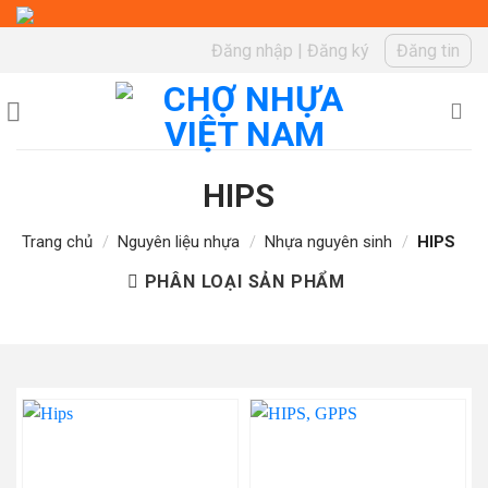
Skip
to
Đăng nhập
|
Đăng ký
Đăng tin
content
HIPS
Trang chủ
/
Nguyên liệu nhựa
/
Nhựa nguyên sinh
/
HIPS
PHÂN LOẠI SẢN PHẨM