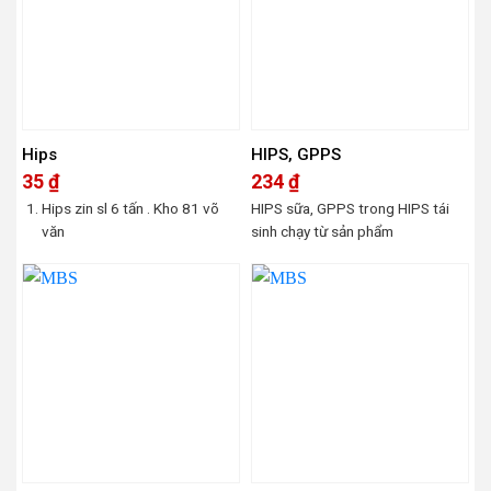
Hips
HIPS, GPPS
35
₫
234
₫
Hips zin sl 6 tấn . Kho 81 võ
HIPS sữa, GPPS trong HIPS tái
văn
sinh chạy từ sản phẩm