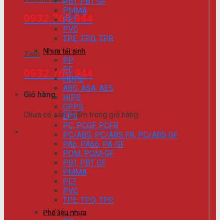
PBT, PBT GF
PMMA
0932.768.944
PET
PVC
TPE, TPO, TPR
Nhựa tái sinh
Zalo
PP
PE
0932.768.944
HDPE
ABS, ASA, AES
Giỏ hàng
HIPS
GPPS
Chưa có sản phẩm trong giỏ hàng.
EPS
PC, PCGF, PCFR
PC/ABS, PC/ABS FR, PC/ABS GF
PA6, PA66, PA-GF
POM, POM-GF
PBT, PBT GF
PMMA
PET
PVC
TPE, TPO, TPR
Phế liệu nhựa