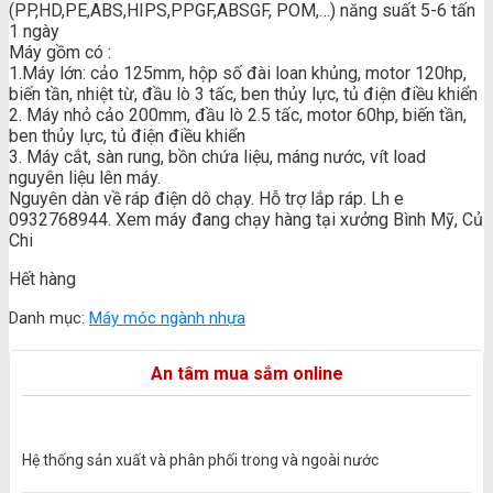
(PP,HD,PE,ABS,HIPS,PPGF,ABSGF, POM,…) năng suất 5-6 tấn
1 ngày
Máy gồm có :
1.Máy lớn: cảo 125mm, hộp số đài loan khủng, motor 120hp,
biến tần, nhiệt từ, đầu lò 3 tấc, ben thủy lực, tủ điện điều khiển
2. Máy nhỏ cảo 200mm, đầu lò 2.5 tấc, motor 60hp, biến tần,
ben thủy lực, tủ điện điều khiển
3. Máy cắt, sàn rung, bồn chứa liệu, máng nước, vít load
nguyên liệu lên máy.
Nguyên dàn về ráp điện dô chạy. Hỗ trợ lắp ráp. Lh e
0932768944. Xem máy đang chạy hàng tại xưởng Bình Mỹ, Củ
Chi
Hết hàng
Danh mục:
Máy móc ngành nhựa
An tâm mua sắm online
Hệ thống sản xuất và phân phối trong và ngoài nước