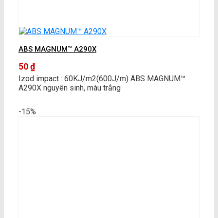
ABS MAGNUM™ A290X
50
₫
Izod impact : 60KJ/m2(600J/m) ABS MAGNUM™
A290X nguyên sinh, màu trắng
-15%