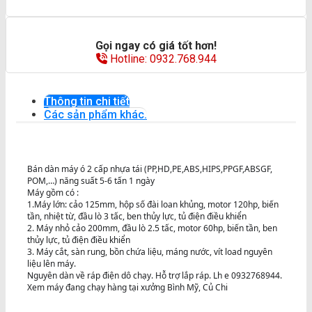
Gọi ngay có giá tốt hơn!
Hotline: 0932.768.944
Thông tin chi tiết
Các sản phẩm khác.
Bán dàn máy ó 2 cấp nhựa tái (PP,HD,PE,ABS,HIPS,PPGF,ABSGF,
POM,…) năng suất 5-6 tấn 1 ngày
Máy gồm có :
1.Máy lớn: cảo 125mm, hộp số đài loan khủng, motor 120hp, biến
tần, nhiệt từ, đầu lò 3 tấc, ben thủy lực, tủ điện điều khiển
2. Máy nhỏ cảo 200mm, đầu lò 2.5 tấc, motor 60hp, biến tần, ben
thủy lực, tủ điện điều khiển
3. Máy cắt, sàn rung, bồn chứa liệu, máng nước, vít load nguyên
liệu lên máy.
Nguyên dàn về ráp điện dô chạy. Hỗ trợ lắp ráp. Lh e 0932768944.
Xem máy đang chạy hàng tại xưởng Bình Mỹ, Củ Chi