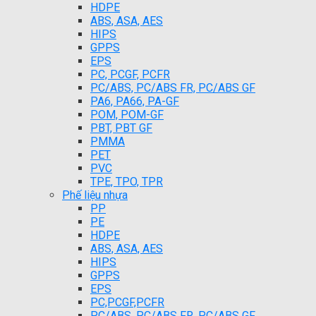
HDPE
ABS, ASA, AES
HIPS
GPPS
EPS
PC, PCGF, PCFR
PC/ABS, PC/ABS FR, PC/ABS GF
PA6, PA66, PA-GF
POM, POM-GF
PBT, PBT GF
PMMA
PET
PVC
TPE, TPO, TPR
Phế liệu nhựa
PP
PE
HDPE
ABS, ASA, AES
HIPS
GPPS
EPS
PC,PCGF,PCFR
PC/ABS, PC/ABS FR, PC/ABS GF