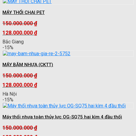
MÁY THỔI CHAI PET
150.000.000
₫
Giá
128.000.000
₫
gốc
Giá
Bắc Giang
là:
hiện
-15%
150.000.000 ₫.
tại
là:
128.000.000 ₫.
MÁY BĂM NHỰA (CKTT)
150.000.000
₫
Giá
128.000.000
₫
gốc
Giá
Hà Nội
là:
hiện
-15%
150.000.000 ₫.
tại
là:
128.000.000 ₫.
Máy thổi nhựa toàn thủy lực OG-SQ75 hai kìm 4 đầu thổi
150.000.000
₫