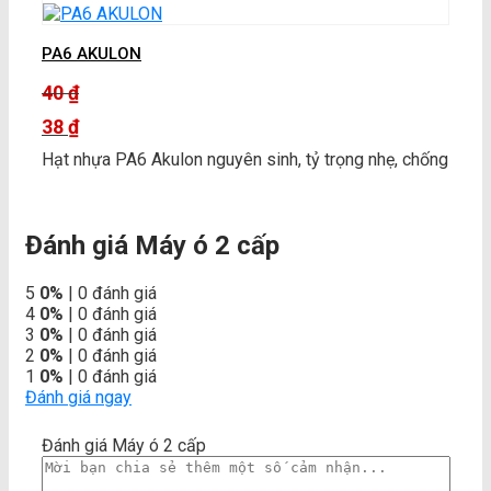
PA6 AKULON
40
₫
Giá
38
₫
gốc
Giá
Hạt nhựa PA6 Akulon nguyên sinh, tỷ trọng nhẹ, chống
là:
hiện
40 ₫.
tại
là:
Đánh giá Máy ó 2 cấp
38 ₫.
5
0%
| 0 đánh giá
4
0%
| 0 đánh giá
3
0%
| 0 đánh giá
2
0%
| 0 đánh giá
1
0%
| 0 đánh giá
Đánh giá ngay
Đánh giá Máy ó 2 cấp