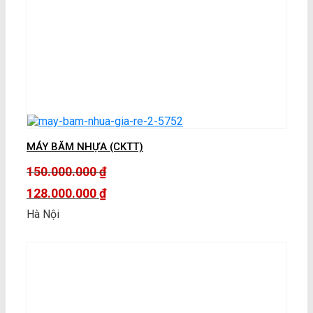
MÁY BĂM NHỰA (CKTT)
150.000.000
₫
Giá
128.000.000
₫
gốc
Giá
Hà Nội
là:
hiện
150.000.000 ₫.
tại
là:
128.000.000 ₫.