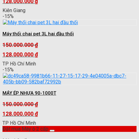
Giá
128.000.000
₫
gốc
Giá
Kiên Giang
là:
hiện
-15%
150.000.000 ₫.
tại
là:
128.000.000 ₫.
Máy thổi chai pet 3L hai đầu thổi
150.000.000
₫
Giá
128.000.000
₫
gốc
Giá
TP Hồ Chí Minh
là:
hiện
-15%
150.000.000 ₫.
tại
là:
128.000.000 ₫.
MÁY ÉP NHỰA 90-1000T
150.000.000
₫
Giá
128.000.000
₫
gốc
Giá
TP Hồ Chí Minh
là:
hiện
Đặt mua Máy ó 2 cấp
150.000.000 ₫.
tại