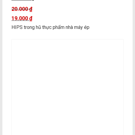
20.000
₫
Giá
19.000
₫
gốc
Giá
HIPS trong hũ thực phẩm nhà máy ép
là:
hiện
20.000 ₫.
tại
là:
19.000 ₫.