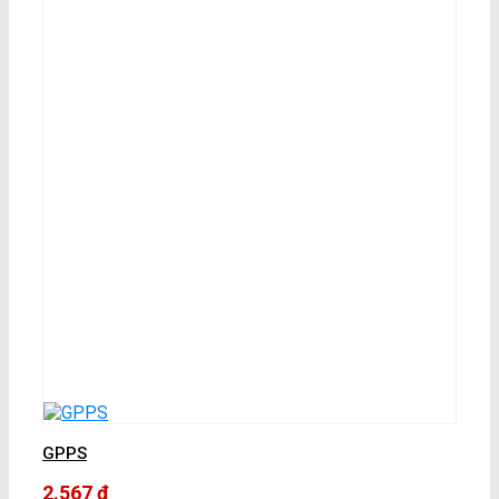
GPPS
2.567
₫