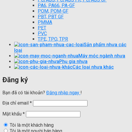
PA6, PA66, PA-GF
POM, POM-GF
PBT, PBT GF
PMMA
PET
PVC
TPE, TPO, TPR
Sản phẩm nhựa các
loại
Máy móc ngành nhựa
Phụ gia nhựa
Các loại nhựa khác
Đăng ký
Bạn đã có tài khoản?
Đăng nhập ngay
!
Địa chỉ email
*
Mật khẩu
*
Tôi là một khách hàng
Tôi là một người bán hàng