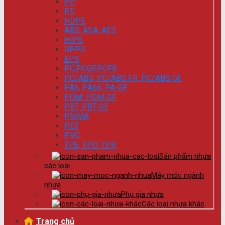
PP
PE
HDPE
ABS, ASA, AES
HIPS
GPPS
EPS
PC,PCGF,PCFR
PC/ABS, PC/ABS FR, PC/ABS GF
PA6, PA66, PA-GF
POM, POM-GF
PBT, PBT GF
PMMA
PET
PVC
TPE, TPO, TPR
Sản phẩm nhựa
các loại
Máy móc ngành
nhựa
Phụ gia nhựa
Các loại nhựa khác
Trang chủ