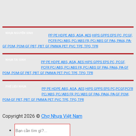
NHỰA NGUYÊN SINH
PP
PE
HDPE
ABS, ASA, AES
HIPS
GPPS
EPS
PC, PCGF,
PCFR
PC/ABS, PC/ABS FR, PC/ABS GF
PA6, PA66, PA-
GF
POM, POM-GF
PBT, PBT GF
PMMA
PET
PVC
TPE, TPO, TPR
NHỰA TÁI SINH
PP
PE
HDPE
ABS, ASA, AES
HIPS
GPPS
EPS
PC, PCGF,
PCFR
PC/ABS, PC/ABS FR, PC/ABS GF
PA6, PA66, PA-GF
POM, POM-GF
PBT, PBT GF
PMMA
PET
PVC
TPE, TPO, TPR
PHẾ LIỆU NHỰA
PP
PE
HDPE
ABS, ASA, AES
HIPS
GPPS
EPS
PC,PCGF,PCFR
PC/ABS, PC/ABS FR, PC/ABS GF
PA6, PA66, PA-GF
POM,
POM-GF
PBT, PBT GF
PMMA
PET
PVC
TPE, TPO, TPR
Copyright 2026 ©
Chợ Nhựa Việt Nam
Tìm
kiếm: