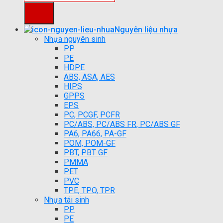
Nguyên liệu nhựa
Nhựa nguyên sinh
PP
PE
HDPE
ABS, ASA, AES
HIPS
GPPS
EPS
PC, PCGF, PCFR
PC/ABS, PC/ABS FR, PC/ABS GF
PA6, PA66, PA-GF
POM, POM-GF
PBT, PBT GF
PMMA
PET
PVC
TPE, TPO, TPR
Nhựa tái sinh
PP
PE