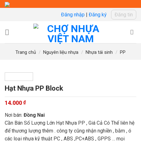
Skip
to
Đăng nhập
|
Đăng ký
Đăng tin
content
Trang chủ
/
Nguyên liệu nhựa
/
Nhựa tái sinh
/
PP
Hạt Nhựa PP Block
14.000
₫
Nơi bán:
Đồng Nai
Cần Bán Số Lượng Lớn Hạt Nhựa PP , Giá Cả Có Thể liên hệ
để thương lượng thêm . công ty cũng nhận nghiền , bằm , ó
các loại nhựa kỹ thuật PC , ABS ,PC+ABS , GPPS … mọi