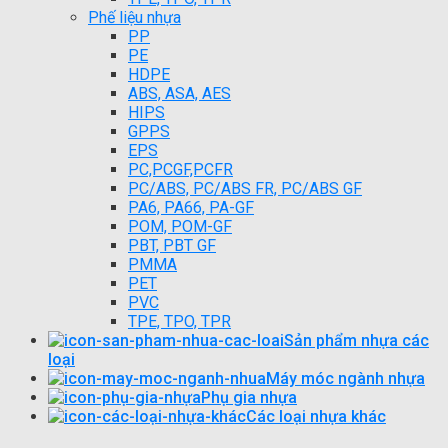
Phế liệu nhựa
PP
PE
HDPE
ABS, ASA, AES
HIPS
GPPS
EPS
PC,PCGF,PCFR
PC/ABS, PC/ABS FR, PC/ABS GF
PA6, PA66, PA-GF
POM, POM-GF
PBT, PBT GF
PMMA
PET
PVC
TPE, TPO, TPR
Sản phẩm nhựa các
loại
Máy móc ngành nhựa
Phụ gia nhựa
Các loại nhựa khác