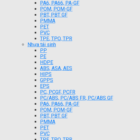
PA6, PA66, PA-GF
POM, POM-GF
PBT, PBT GF
PMMA
PET
PVC
TPE, TPO, TPR
Nhựa tái sinh
PP
PE
HDPE
ABS, ASA, AES
HIPS
GPPS
EPS
PC, PCGF, PCFR
PC/ABS, PC/ABS FR, PC/ABS GF
PA6, PA66, PA-GF
POM, POM-GF
PBT, PBT GF
PMMA
PET
PVC
TPE, TPO, TPR