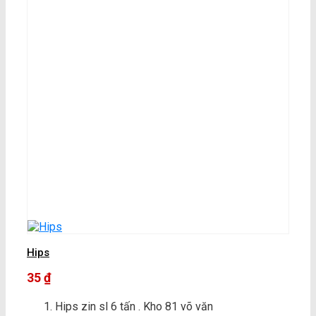
Hips
35
₫
Hips zin sl 6 tấn . Kho 81 võ văn