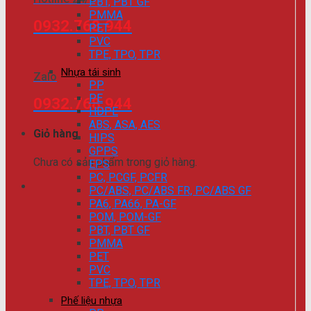
PBT, PBT GF
PMMA
0932.768.944
PET
PVC
TPE, TPO, TPR
Nhựa tái sinh
Zalo
PP
PE
0932.768.944
HDPE
ABS, ASA, AES
Giỏ hàng
HIPS
GPPS
Chưa có sản phẩm trong giỏ hàng.
EPS
PC, PCGF, PCFR
PC/ABS, PC/ABS FR, PC/ABS GF
PA6, PA66, PA-GF
POM, POM-GF
PBT, PBT GF
PMMA
PET
PVC
TPE, TPO, TPR
Phế liệu nhựa