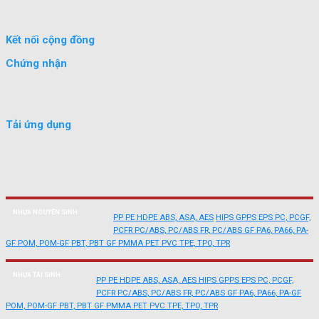
Kết nối cộng đồng
Chứng nhận
Tải ứng dụng
NHỰA NGUYÊN SINH
PP
PE
HDPE
ABS, ASA, AES
HIPS
GPPS
EPS
PC, PCGF,
PCFR
PC/ABS, PC/ABS FR, PC/ABS GF
PA6, PA66, PA-
GF
POM, POM-GF
PBT, PBT GF
PMMA
PET
PVC
TPE, TPO, TPR
NHỰA TÁI SINH
PP
PE
HDPE
ABS, ASA, AES
HIPS
GPPS
EPS
PC, PCGF,
PCFR
PC/ABS, PC/ABS FR, PC/ABS GF
PA6, PA66, PA-GF
POM, POM-GF
PBT, PBT GF
PMMA
PET
PVC
TPE, TPO, TPR