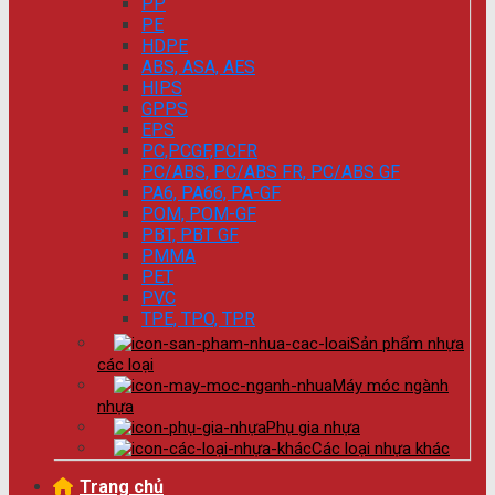
PP
PE
HDPE
ABS, ASA, AES
HIPS
GPPS
EPS
PC,PCGF,PCFR
PC/ABS, PC/ABS FR, PC/ABS GF
PA6, PA66, PA-GF
POM, POM-GF
PBT, PBT GF
PMMA
PET
PVC
TPE, TPO, TPR
Sản phẩm nhựa
các loại
Máy móc ngành
nhựa
Phụ gia nhựa
Các loại nhựa khác
Trang chủ