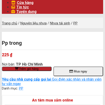
Cửa hàng
Tin tức
Tuyển dụng
Trang chủ
/
Nguyên liệu nhựa
/
Nhựa tái sinh
/
PP
Pp trong
225
₫
Nơi bán:
TP Hồ Chí Minh
Thêm giỏ hàng
Mua ngay
Yêu cầu nhà cung cấp gọi lại
Gọi điện xác nhận và nhân viên
tư vấn ngay
Danh mục:
PP
An tâm mua sắm online