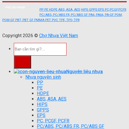
PHẾ LIỆU NHỰA
PP
PE
HDPE
ABS, ASA, AES
HIPS
GPPS
EPS
PC,PCGF,PCFR
PC/ABS, PC/ABS FR, PC/ABS GF
PA6, PA66, PA-GF
POM,
POM-GF
PBT, PBT GF
PMMA
PET
PVC
TPE, TPO, TPR
Copyright 2026 ©
Chợ Nhựa Việt Nam
Tìm
kiếm:
Nguyên liệu nhựa
Nhựa nguyên sinh
PP
PE
HDPE
ABS, ASA, AES
HIPS
GPPS
EPS
PC, PCGF, PCFR
PC/ABS, PC/ABS FR, PC/ABS GF