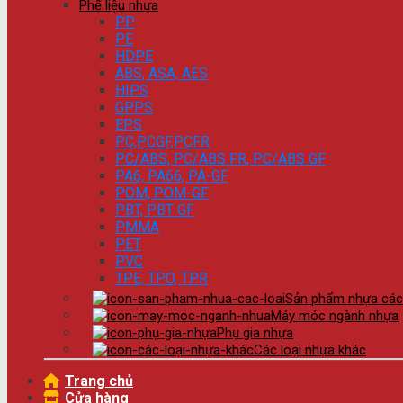
Phế liệu nhựa
PP
PE
HDPE
ABS, ASA, AES
HIPS
GPPS
EPS
PC,PCGF,PCFR
PC/ABS, PC/ABS FR, PC/ABS GF
PA6, PA66, PA-GF
POM, POM-GF
PBT, PBT GF
PMMA
PET
PVC
TPE, TPO, TPR
Sản phẩm nhựa các 
Máy móc ngành nhựa
Phụ gia nhựa
Các loại nhựa khác
Trang chủ
Cửa hàng