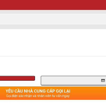
YÊU CẦU NHÀ CUNG CẤP GỌI LẠI
Gọi điện xác nhận và nhân viên tư vấn ngay