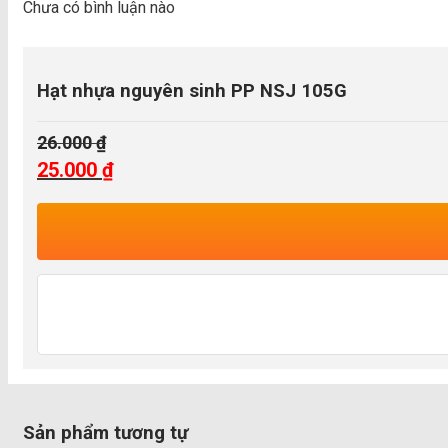
Chưa có bình luận nào
Hạt nhựa nguyên sinh PP NSJ 105G
26.000
₫
Giá
25.000
₫
gốc
Giá
là:
hiện
26.000 ₫.
tại
là:
25.000 ₫.
Sản phẩm tương tự