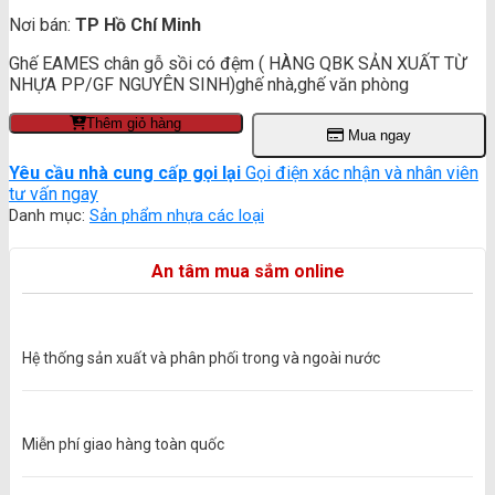
Giá
là:
Nơi bán:
TP Hồ Chí Minh
hiện
220.000 ₫.
tại
Ghế EAMES chân gỗ sồi có đệm ( HÀNG QBK SẢN XUẤT TỪ
là:
NHỰA PP/GF NGUYÊN SINH)ghế nhà,ghế văn phòng
200.000 ₫.
Thêm giỏ hàng
Mua ngay
Yêu cầu nhà cung cấp gọi lại
Gọi điện xác nhận và nhân viên
tư vấn ngay
Danh mục:
Sản phẩm nhựa các loại
An tâm mua sắm online
Hệ thống sản xuất và phân phối trong và ngoài nước
Miễn phí giao hàng toàn quốc