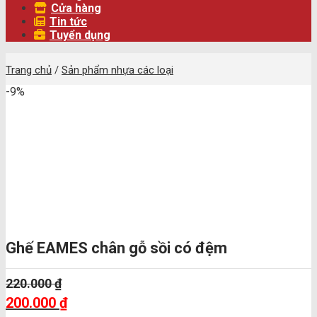
Cửa hàng
Tin tức
Tuyển dụng
Trang chủ
/
Sản phẩm nhựa các loại
-9%
Ghế EAMES chân gỗ sồi có đệm
220.000
₫
Giá
200.000
₫
gốc