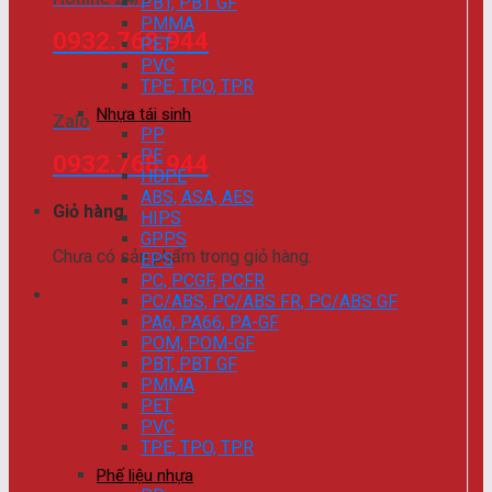
PBT, PBT GF
PMMA
0932.768.944
PET
PVC
TPE, TPO, TPR
Nhựa tái sinh
Zalo
PP
PE
0932.768.944
HDPE
ABS, ASA, AES
Giỏ hàng
HIPS
GPPS
Chưa có sản phẩm trong giỏ hàng.
EPS
PC, PCGF, PCFR
PC/ABS, PC/ABS FR, PC/ABS GF
PA6, PA66, PA-GF
POM, POM-GF
PBT, PBT GF
PMMA
PET
PVC
TPE, TPO, TPR
Phế liệu nhựa