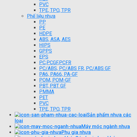
PVC
TPE, TPO, TPR
Phế liệu nhựa
PP
PE
HDPE
ABS, ASA, AES
HIPS
GPPS
EPS
PC,PCGF,PCFR
PC/ABS, PC/ABS FR, PC/ABS GF
PA6, PA66, PA-GF
POM, POM-GF
PBT, PBT GF
PMMA
PET
PVC
TPE, TPO, TPR
Sản phẩm nhựa các
loại
Máy móc ngành nhựa
Phụ gia nhựa