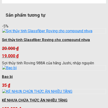
Sản phẩm tương tự
-5%
Sợi thủy tinh Glassfiber Roving cho compound nhựa
20.000
₫
Giá
19.000
₫
gốc
Giá
Sợi thủy tinh Roving 988A của hãng Jushi, nhập nguyên
là:
hiện
20.000 ₫.
tại
là:
Bao bì
19.000 ₫.
35
₫
KỆ NHỰA CHỨA THỨC ĂN NHIỀU TÂNG