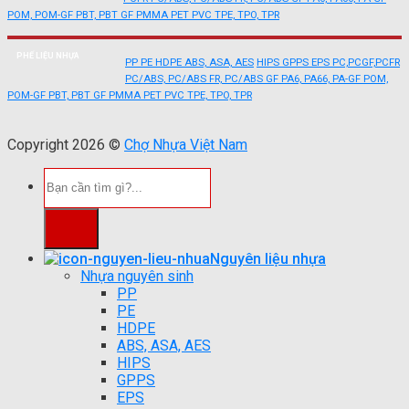
POM, POM-GF
PBT, PBT GF
PMMA
PET
PVC
TPE, TPO, TPR
PHẾ LIỆU NHỰA
PP
PE
HDPE
ABS, ASA, AES
HIPS
GPPS
EPS
PC,PCGF,PCFR
PC/ABS, PC/ABS FR, PC/ABS GF
PA6, PA66, PA-GF
POM,
POM-GF
PBT, PBT GF
PMMA
PET
PVC
TPE, TPO, TPR
Copyright 2026 ©
Chợ Nhựa Việt Nam
Tìm
kiếm:
Nguyên liệu nhựa
Nhựa nguyên sinh
PP
PE
HDPE
ABS, ASA, AES
HIPS
GPPS
EPS