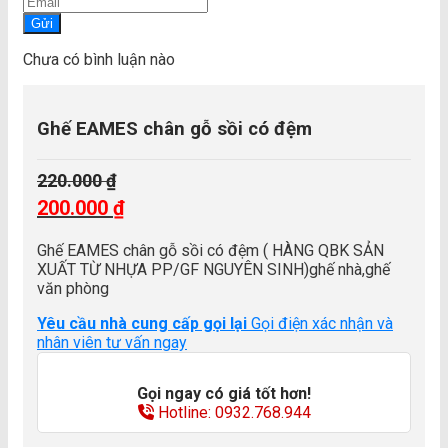
Gửi
Chưa có bình luận nào
Ghế EAMES chân gỗ sồi có đệm
220.000
₫
Giá
200.000
₫
gốc
Giá
là:
Ghế EAMES chân gỗ sồi có đệm ( HÀNG QBK SẢN
hiện
220.000 ₫.
XUẤT TỪ NHỰA PP/GF NGUYÊN SINH)ghế nhà,ghế
tại
văn phòng
là:
200.000 ₫.
Yêu cầu nhà cung cấp gọi lại
Gọi điện xác nhận và
nhân viên tư vấn ngay
Gọi ngay có giá tốt hơn!
Hotline: 0932.768.944