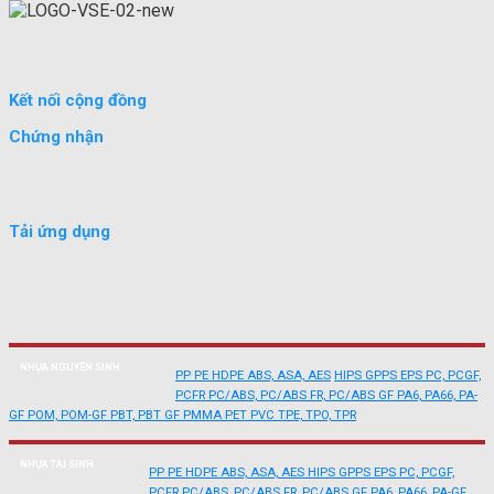
Kết nối cộng đồng
Chứng nhận
Tải ứng dụng
NHỰA NGUYÊN SINH
PP
PE
HDPE
ABS, ASA, AES
HIPS
GPPS
EPS
PC, PCGF,
PCFR
PC/ABS, PC/ABS FR, PC/ABS GF
PA6, PA66, PA-
GF
POM, POM-GF
PBT, PBT GF
PMMA
PET
PVC
TPE, TPO, TPR
NHỰA TÁI SINH
PP
PE
HDPE
ABS, ASA, AES
HIPS
GPPS
EPS
PC, PCGF,
PCFR
PC/ABS, PC/ABS FR, PC/ABS GF
PA6, PA66, PA-GF