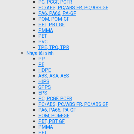
PC, PCGF, PCFR
PC/ABS, PC/ABS FR, PC/ABS GF
PA6, PA66, PA-GF
POM, POM-GF
PBT, PBT GF
PMMA
PET
PVC
TPE, TPO, TPR
Nhựa tái sinh
PP
PE
HDPE
ABS, ASA, AES
HIPS
GPPS
EPS
PC, PCGF, PCFR
PC/ABS, PC/ABS FR, PC/ABS GF
PA6, PA66, PA-GF
POM, POM-GF
PBT, PBT GF
PMMA
PET