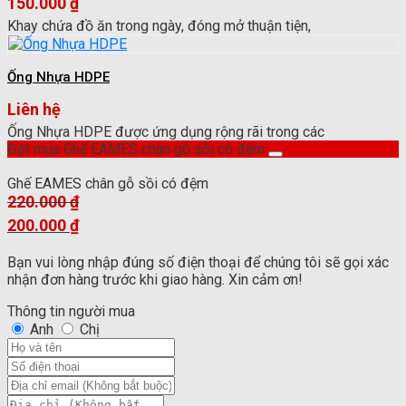
150.000
₫
Khay chứa đồ ăn trong ngày, đóng mở thuận tiện,
Ống Nhựa HDPE
Liên hệ
Ống Nhựa HDPE được ứng dụng rộng rãi trong các
Đặt mua Ghế EAMES chân gỗ sồi có đệm
Ghế EAMES chân gỗ sồi có đệm
220.000
₫
Giá
200.000
₫
gốc
Giá
là:
Bạn vui lòng nhập đúng số điện thoại để chúng tôi sẽ gọi xác
hiện
220.000 ₫.
nhận đơn hàng trước khi giao hàng. Xin cảm ơn!
tại
là:
Thông tin người mua
200.000 ₫.
Anh
Chị