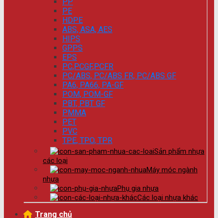
PP
PE
HDPE
ABS, ASA, AES
HIPS
GPPS
EPS
PC,PCGF,PCFR
PC/ABS, PC/ABS FR, PC/ABS GF
PA6, PA66, PA-GF
POM, POM-GF
PBT, PBT GF
PMMA
PET
PVC
TPE, TPO, TPR
Sản phẩm nhựa
các loại
Máy móc ngành
nhựa
Phụ gia nhựa
Các loại nhựa khác
Trang chủ