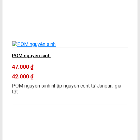
POM nguyên sinh
47.000
₫
Giá
42.000
₫
gốc
Giá
POM nguyên sinh nhập nguyên cont từ Janpan, giá
là:
hiện
tốt
47.000 ₫.
tại
là:
42.000 ₫.