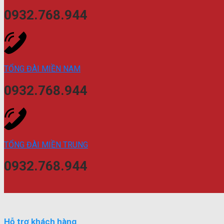
0932.768.944
TỔNG ĐÀI MIỀN NAM
0932.768.944
TỔNG ĐÀI MIỀN TRUNG
0932.768.944
Hỗ trợ khách hàng