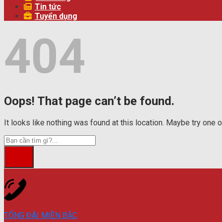
Tin tức
Tuyển dụng
404
Oops! That page can’t be found.
It looks like nothing was found at this location. Maybe try one 
TỔNG ĐÀI MIỀN BẮC