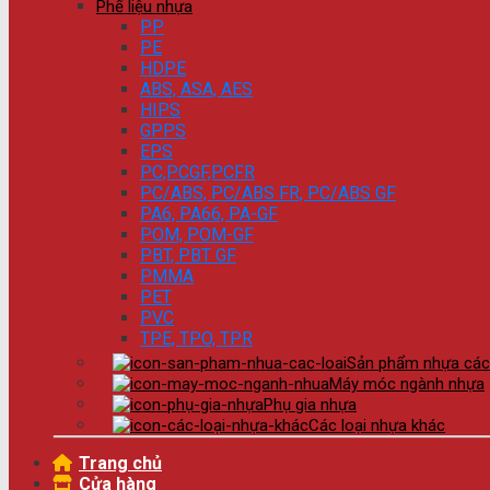
Phế liệu nhựa
PP
PE
HDPE
ABS, ASA, AES
HIPS
GPPS
EPS
PC,PCGF,PCFR
PC/ABS, PC/ABS FR, PC/ABS GF
PA6, PA66, PA-GF
POM, POM-GF
PBT, PBT GF
PMMA
PET
PVC
TPE, TPO, TPR
Sản phẩm nhựa các 
Máy móc ngành nhựa
Phụ gia nhựa
Các loại nhựa khác
Trang chủ
Cửa hàng