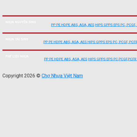
NHỰA NGUYÊN SINH
PP
PE
HDPE
ABS, ASA, AES
HIPS
GPPS
EPS
PC, PCGF,
NHỰA TÁI SINH
PP
PE
HDPE
ABS, ASA, AES
HIPS
GPPS
EPS
PC, PCGF, PCF
PHẾ LIỆU NHỰA
PP
PE
HDPE
ABS, ASA, AES
HIPS
GPPS
EPS
PC,PCGF,PCFR
Copyright 2026 ©
Chợ Nhựa Việt Nam