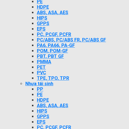
PE
HDPE
ABS, ASA, AES
HIPS
GPPS
EPS
PC, PCGF, PCFR
PC/ABS, PC/ABS FR, PC/ABS GF
PA6, PA66, PA-GF
POM, POM-GF
PBT, PBT GF
PMMA
PET
PVC
TPE, TPO, TPR
Nhựa tái sinh
PP
PE
HDPE
ABS, ASA, AES
HIPS
GPPS
EPS
PC, PCGF, PCFR