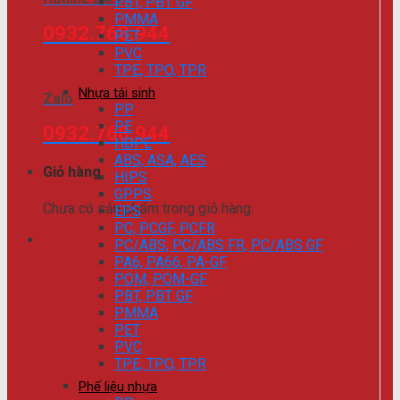
PBT, PBT GF
PMMA
0932.768.944
PET
PVC
TPE, TPO, TPR
Nhựa tái sinh
Zalo
PP
PE
0932.768.944
HDPE
ABS, ASA, AES
Giỏ hàng
HIPS
GPPS
Chưa có sản phẩm trong giỏ hàng.
EPS
PC, PCGF, PCFR
PC/ABS, PC/ABS FR, PC/ABS GF
PA6, PA66, PA-GF
POM, POM-GF
PBT, PBT GF
PMMA
PET
PVC
TPE, TPO, TPR
Phế liệu nhựa