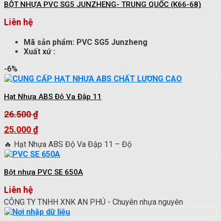
BỘT NHỰA PVC SG5 JUNZHENG- TRUNG QUỐC (K66-68)
Liên hệ
Mã sản phẩm: PVC SG5 Junzheng
Xuất xứ :
-6%
Hạt Nhựa ABS Độ Va Đập 11
26.500
₫
Giá
25.000
₫
gốc
Giá
🔥 Hạt Nhựa ABS Độ Va Đập 11 – Độ
là:
hiện
26.500 ₫.
tại
là:
Bột nhựa PVC SE 650A
25.000 ₫.
Liên hệ
CÔNG TY TNHH XNK AN PHÚ - Chuyên nhựa nguyên