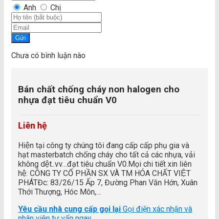
Anh
Chị
Gửi
Chưa có bình luận nào
Bán chất chống cháy non halogen cho
nhựa đạt tiêu chuẩn V0
Liên hệ
Hiện tại công ty chúng tôi đang cấp cấp phụ gia và
hạt masterbatch chống cháy cho tất cả các nhựa, vải
không dệt..vv…đạt tiêu chuẩn V0.Mọi chi tiết xin liên
hệ: CÔNG TY CỔ PHẦN SX VÀ TM HÓA CHẤT VIỆT
PHÁTĐc: 83/26/15 Ấp 7, Đường Phan Văn Hớn, Xuân
Thới Thượng, Hóc Môn,…
Yêu cầu nhà cung cấp gọi lại
Gọi điện xác nhận và
nhân viên tư vấn ngay