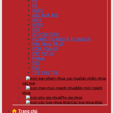
PP
PE
HDPE
ABS, ASA, AES
HIPS
GPPS
EPS
PC,PCGF,PCFR
PC/ABS, PC/ABS FR, PC/ABS GF
PA6, PA66, PA-GF
POM, POM-GF
PBT, PBT GF
PMMA
PET
PVC
TPE, TPO, TPR
Sản phẩm nhựa
các loại
Máy móc ngành
nhựa
Phụ gia nhựa
Các loại nhựa khác
Trang chủ