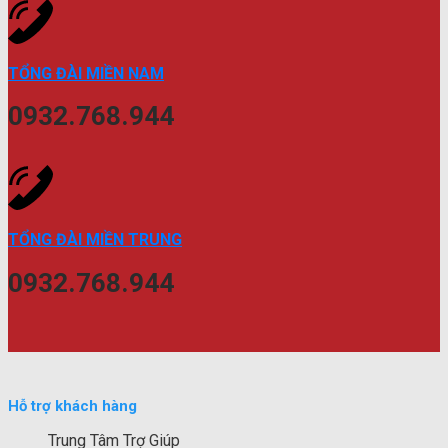
TỔNG ĐÀI MIỀN NAM
0932.768.944
TỔNG ĐÀI MIỀN TRUNG
0932.768.944
Hỗ trợ khách hàng
Trung Tâm Trợ Giúp