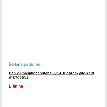
Bán 2-Phosphonobutane-1,2,4 Tricarboxykic Acid
(PBTC50%)
Liên hệ