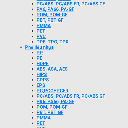
PC/ABS, PC/ABS FR, PC/ABS GF
PA6, PA66, PA-GF
POM, POM-GF
PBT, PBT GF
PMMA
PET
PVC
TPE, TPO, TPR
Phế liệu nhựa
PP
PE
HDPE
ABS, ASA, AES
HIPS
GPPS
EPS
PC,PCGF,PCFR
PC/ABS, PC/ABS FR, PC/ABS GF
PA6, PA66, PA-GF
POM, POM-GF
PBT, PBT GF
PMMA
PET