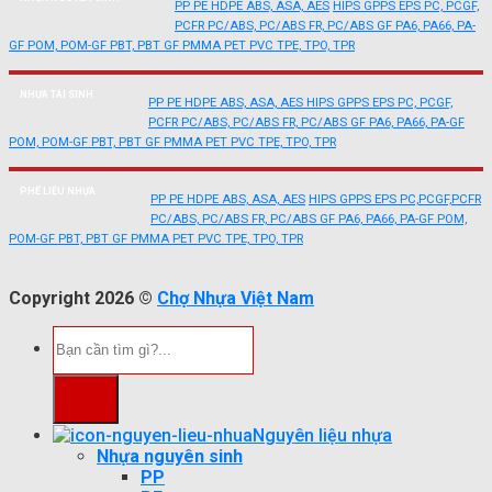
PP
PE
HDPE
ABS, ASA, AES
HIPS
GPPS
EPS
PC, PCGF,
PCFR
PC/ABS, PC/ABS FR, PC/ABS GF
PA6, PA66, PA-
GF
POM, POM-GF
PBT, PBT GF
PMMA
PET
PVC
TPE, TPO, TPR
NHỰA TÁI SINH
PP
PE
HDPE
ABS, ASA, AES
HIPS
GPPS
EPS
PC, PCGF,
PCFR
PC/ABS, PC/ABS FR, PC/ABS GF
PA6, PA66, PA-GF
POM, POM-GF
PBT, PBT GF
PMMA
PET
PVC
TPE, TPO, TPR
PHẾ LIỆU NHỰA
PP
PE
HDPE
ABS, ASA, AES
HIPS
GPPS
EPS
PC,PCGF,PCFR
PC/ABS, PC/ABS FR, PC/ABS GF
PA6, PA66, PA-GF
POM,
POM-GF
PBT, PBT GF
PMMA
PET
PVC
TPE, TPO, TPR
Copyright 2026 ©
Chợ Nhựa Việt Nam
Tìm
kiếm:
Nguyên liệu nhựa
Nhựa nguyên sinh
PP