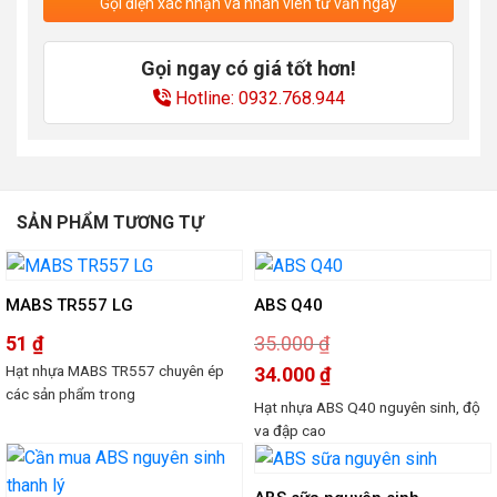
Gọi điện xác nhận và nhân viên tư vấn ngay
Gọi ngay có giá tốt hơn!
Hotline: 0932.768.944
SẢN PHẨM TƯƠNG TỰ
-3%
MABS TR557 LG
ABS Q40
51
₫
35.000
₫
Hạt nhựa MABS TR557 chuyên ép
Giá
34.000
₫
gốc
các sản phẩm trong
là:
Giá
Hạt nhựa ABS Q40 nguyên sinh, độ
35.000 ₫.
hiện
tại
va đập cao
là:
34.000 ₫.