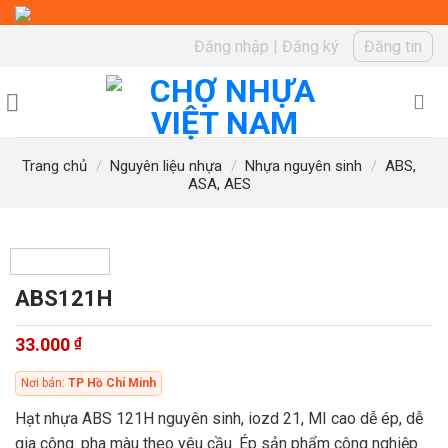
Skip
to
Đăng nhập
|
Đăng ký
Đăng tin
content
Trang chủ
/
Nguyên liệu nhựa
/
Nhựa nguyên sinh
/
ABS,
ASA, AES
ABS121H
33.000
₫
Nơi bán:
TP Hồ Chí Minh
Hạt nhựa ABS 121H nguyên sinh, iozd 21, MI cao dễ ép, dễ
gia công. pha màu theo yêu cầu. Ép sản phẩm công nghiệp