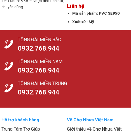
TPU Shore 95A – Nhựa dẻo đàn hồi,
Liên hệ
chuyên dùng
Mã sản phẩm: PVC SE950
Xuất xứ : Mỹ
TỔNG ĐÀI MIỀN BẮC
0932.768.944
TỔNG ĐÀI MIỀN NAM
0932.768.944
TỔNG ĐÀI MIỀN TRUNG
0932.768.944
Hỗ trợ khách hàng
Về Chợ Nhựa Việt Nam
Trung Tâm Trợ Giúp
Giới thiệu về Chợ Nhựa Việt