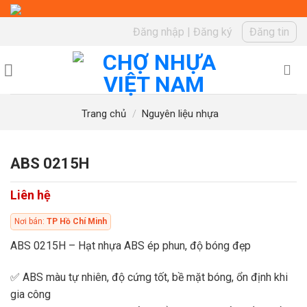
Skip
to
Đăng nhập
|
Đăng ký
Đăng tin
content
Trang chủ
/
Nguyên liệu nhựa
ABS 0215H
Liên hệ
Nơi bán:
TP Hồ Chí Minh
ABS 0215H – Hạt nhựa ABS ép phun, độ bóng đẹp
✅ ABS màu tự nhiên, độ cứng tốt, bề mặt bóng, ổn định khi
gia công