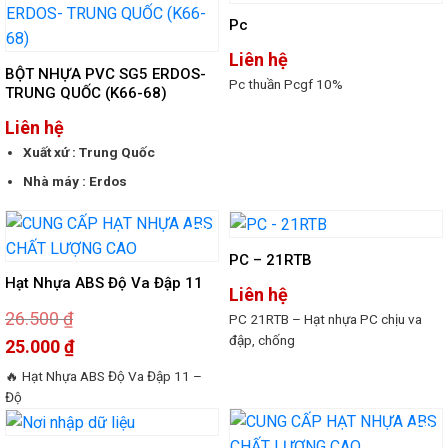
Pc
Liên hệ
BỘT NHỰA PVC SG5 ERDOS-
Pc thuần Pcgf 10%
TRUNG QUỐC (K66-68)
Liên hệ
Xuất xứ : Trung Quốc
Nhà máy : Erdos
-6%
PC – 21RTB
Hạt Nhựa ABS Độ Va Đập 11
Liên hệ
26.500
₫
PC 21RTB – Hạt nhựa PC chịu va
đập, chống
Giá
25.000
₫
gốc
là:
Giá
🔥 Hạt Nhựa ABS Độ Va Đập 11 –
26.500 ₫.
hiện
tại
Độ
là:
25.000 ₫.
-6%