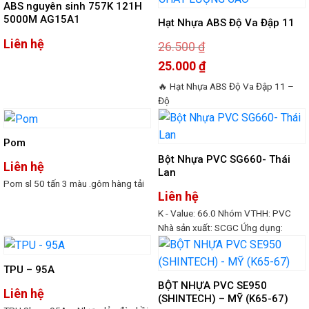
ABS nguyên sinh 757K 121H
5000M AG15A1
Hạt Nhựa ABS Độ Va Đập 11
Liên hệ
26.500
₫
Giá
25.000
₫
gốc
là:
Giá
🔥 Hạt Nhựa ABS Độ Va Đập 11 –
26.500 ₫.
hiện
tại
Độ
là:
25.000 ₫.
Pom
Bột Nhựa PVC SG660- Thái
Liên hệ
Lan
Pom sl 50 tấn 3 màu .gôm hàng tải
Liên hệ
K - Value: 66.0 Nhóm VTHH: PVC
Nhà sản xuất: SCGC Ứng dụng:
TPU – 95A
BỘT NHỰA PVC SE950
Liên hệ
(SHINTECH) – MỸ (K65-67)